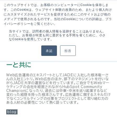
このウェブサイトでは、お客様のコンピューターにCookieを保存しま
す。このCookieは、ウェブサイト体験の改善のため、またより個人向け
にカスタマイズされたサービスを提供するためにこのサイトおよび他の
メディアで使用されるものです。当社のCookieについての詳細は、プラ
イバシーポリシーをご覧ください。
当サイトでは、訪問者の個人情報を追跡することはありません。
2022
-
08
-
08
ただし、お客様が何度も同じ選択をする手間を省くために、小さ
なCookieを使用しています。
JADEの近況やら広告運用事業やら
承認
拒否
についてを、根本さんの入社エントリ
ーと共に
Web広告運用のエキスパートとしてJADEに入社した根本竜一さ
んの入社エントリ。Web広告のほか、部下のマネジメントを行いな
がらJADE大学の運営などを行っています。ご自分でもWebマー
ケティングの会社を経営されながらHubSpot Community
Championになったり、過去には中東・中米を巡り起業するなど
変わった経歴を持った根本さんです。広告運用に関するスキルだけ
でなくコンサルティングの仕事をプロジェクトとして取り組む力の
ある人材の必要性について熱く語っています。
blog